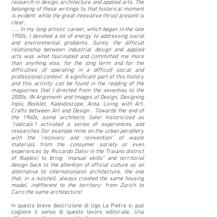
research in design, architecture and applied arts. The
belonging of these writings to that historical moment
is evident, while the great innovative thrust present is
clear.
..... In my long artistic career, which began in the late
1950s, I devoted a lot of energy to addressing social
and environmental problems. Surely the difficult
relationship between industrial design and applied
arts was what fascinated and committed me more
than anything else, for the long term and for the
difficulties of operating in a difficult social and
professional context. A significant part of this history
and this activity can be found in the reading of the
magazines that I directed from the seventies to the
2000s: IN Argomenti and Images of Design, Designing
Inpiù, Booklet, Kaleidoscope, Area, Living with Art,
Crafts between Art and Design . Towards the end of
the 1960s, some architects (later historicized as
"radicals") activated a series of experiences and
researches (for example mine on the urban periphery
with the "recovery and reinvention" of waste
materials from the consumer society or even
experiences by Riccardo Dalisi in the Traiano district
of Naples) to bring "manual skills" and territorial
design back to the attention of official culture as an
alternative to internationalist architecture, the one
that, in a nutshell, always created the same housing
model, indifferent to the territory: from Zurich to
Cairo the same architecture!
In questa breve descrizione di Ugo La Pietra si può
cogliere il senso di questo lavoro editoriale. Una